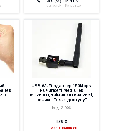
+380 (67) 145-44-43
р
callback - Київстар
вий
USB Wi-Fi адаптер 150Mbps
altek
на чипсеті MediaTek
2.0
MT7601U, знімна антена 2dBi,
режим "Точка доступу"
2-006
170 ₴
Немає в наявності