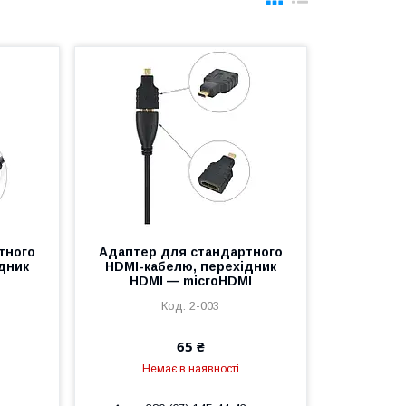
тного
Адаптер для стандартного
дник
HDMI-кабелю, перехідник
HDMI — microHDMI
2-003
65 ₴
Немає в наявності