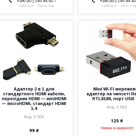
+380 (67) 145-44-43
+380 (67) 145-44-43
callback - Київстар
callback - Київста
Адаптер 2 в 1 для
Міні WI-FI мереже
стандартного HDMI кабелю,
адаптер на чипсеті Re
перехідник HDMI — miniHDMI
RTL8188, порт USB 
— microHDMI, стандарт HDMI
2-010
1.4
2-004
125 ₴
Немає в наявності
99 ₴