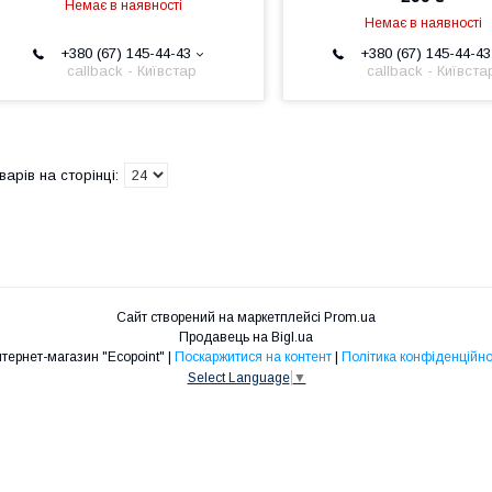
Немає в наявності
Немає в наявності
+380 (67) 145-44-43
+380 (67) 145-44-43
callback - Київстар
callback - Київста
Сайт створений на маркетплейсі
Prom.ua
Продавець на Bigl.ua
Интернет-магазин "Ecopoint" |
Поскаржитися на контент
|
Політика конфіденційно
Select Language
▼