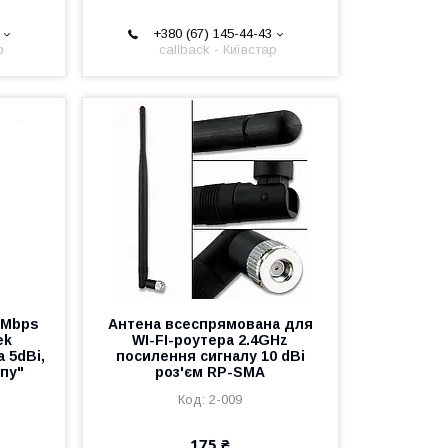
+380 (67) 145-44-43
р
callback - Київстар
0Mbps
Антена всеспрямована для
ek
WI-FI-роутера 2.4GHz
 5dBi,
посилення сигналу 10 dBi
пу"
роз'єм RP-SMA
2-009
175 ₴