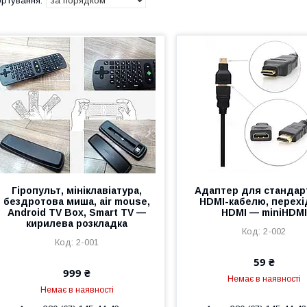
Гіропульт, мініклавіатура,
Адаптер для стандар
бездротова миша, air mouse,
HDMI-кабелю, перехі
Android TV Box, Smart TV —
HDMI — miniHDMI
кирилева розкладка
2-002
2-001
59 ₴
999 ₴
Немає в наявності
Немає в наявності