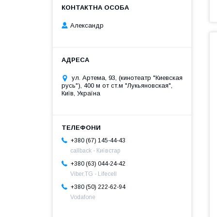
Александр
ул. Артема, 93, (кинотеатр "Киевская
русь"), 400 м от ст.м "Лукьяновская",
Київ, Україна
+380 (67) 145-44-43
callback - Київстар
+380 (63) 044-24-42
Viber,TG - Lifecell
+380 (50) 222-62-94
Vodafone