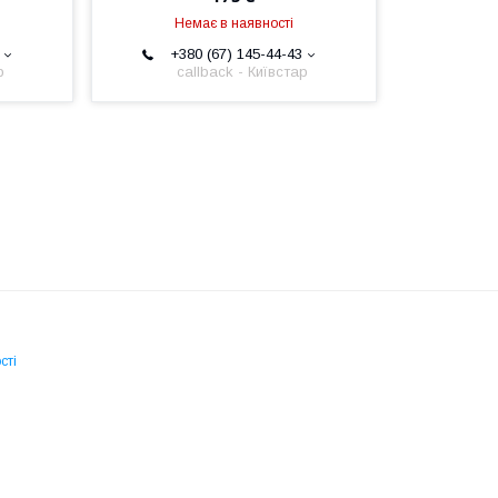
Немає в наявності
+380 (67) 145-44-43
р
callback - Київстар
сті