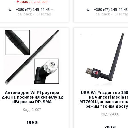
Немає в наявності
+380 (67) 145-44-43
+380 (67) 145-44-43
callback - Київстар
callback - Київста
Антена для WI-FI роутера
USB Wi-Fi адаптер 15
2.4GHz посилення сигналу 12
на чипсеті MediaT
dBi роз'єм RP-SMA
MT7601U, знімна антена
режим "Точка досту
2-007
2-008
199 ₴
200 ₴