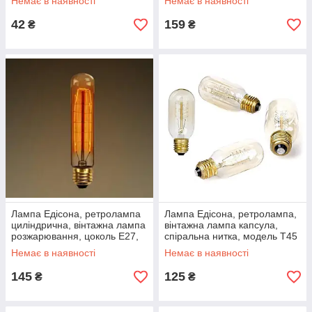
Немає в наявності
Немає в наявності
42
159
₴
₴
Лампа Едісона, ретролампа
Лампа Едісона, ретролампа,
циліндрична, вінтажна лампа
вінтажна лампа капсула,
розжарювання, цоколь E27,
спіральна нитка, модель T45
модель T30
Немає в наявності
Немає в наявності
145
125
₴
₴