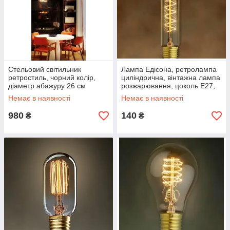
Стельовий світильник
Лампа Едісона, ретролампа
ретростиль, чорний колір,
циліндрична, вінтажна лампа
діаметр абажуру 26 см
розжарювання, цоколь E27,
модель T9
Немає в наявності
Немає в наявності
980
140
₴
₴