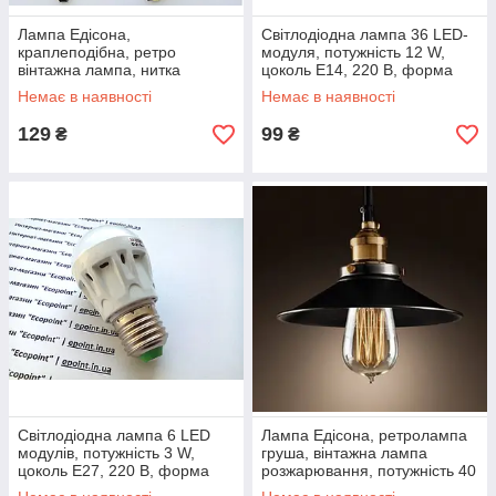
Лампа Едісона,
Світлодіодна лампа 36 LED-
краплеподібна, ретро
модуля, потужність 12 W,
вінтажна лампа, нитка
цоколь Е14, 220 В, форма
розжарювання у формі петлі,
"кукурудза", холодний білий
Немає в наявності
Немає в наявності
модель А19/А60
129
99
₴
₴
Світлодіодна лампа 6 LED
Лампа Едісона, ретролампа
модулів, потужність 3 W,
груша, вінтажна лампа
цоколь Е27, 220 В, форма
розжарювання, потужність 40
"груша", холодний білий
Вт, цоколь E27, модель ST64