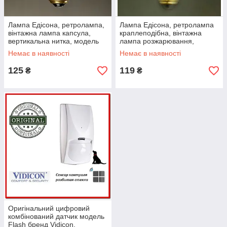
Лампа Едісона, ретролампа,
Лампа Едісона, ретролампа
вінтажна лампа капсула,
краплеподібна, вінтажна
вертикальна нитка, модель
лампа розжарювання,
T45
спіральна нитка, модель А19/
Немає в наявності
Немає в наявності
А60
125
119
₴
₴
Оригінальний цифровий
комбінований датчик модель
Flash бренд Vidicon,