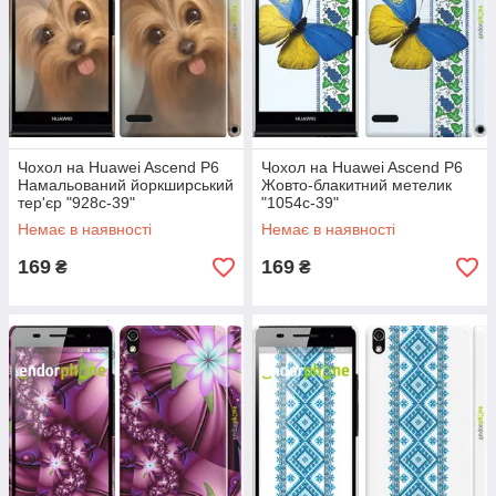
Чохол на Huawei Ascend P6
Чохол на Huawei Ascend P6
Намальований йоркширський
Жовто-блакитний метелик
тер'єр "928c-39"
"1054c-39"
Немає в наявності
Немає в наявності
169
169
₴
₴