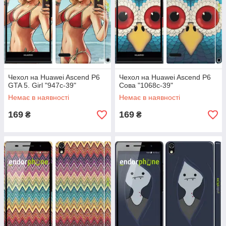
Чехол на Huawei Ascend P6
Чехол на Huawei Ascend P6
GTA 5. Girl "947c-39"
Сова "1068c-39"
Немає в наявності
Немає в наявності
169
169
₴
₴