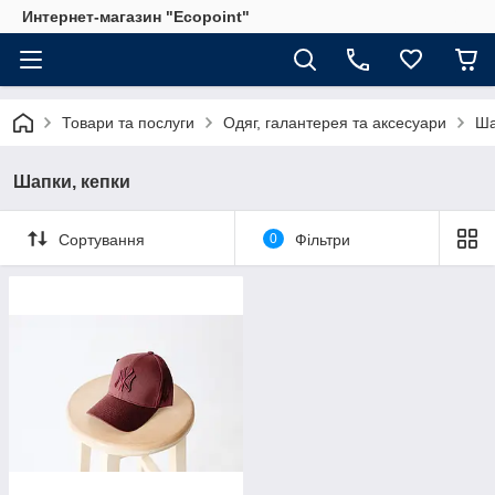
Интернет-магазин "Ecopoint"
Товари та послуги
Одяг, галантерея та аксесуари
Ша
Шапки, кепки
Сортування
0
Фільтри