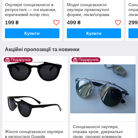
Окуляри сонцезахисні в
Модні сонцезахисні
Сонц
ретростилі — очі кішечки,
окуляри прямокутної
опра
коричневий колір лінз,
форми, лінзи/оправа
лінз
оправа леопардовий
золотистого кольору,
опр
199
499
299
₴
₴
принт
унісекс, стиль "оверсайз"
Купити
Купити
Акційні пропозиції та новинки
Подарунок
Подарунок
Сонцезахисні окуляри,
Жіночі сонцезахисні окуляри
оправа хром, дзеркальні
в ретростилі Goggle
лінзи, прозорі елементи