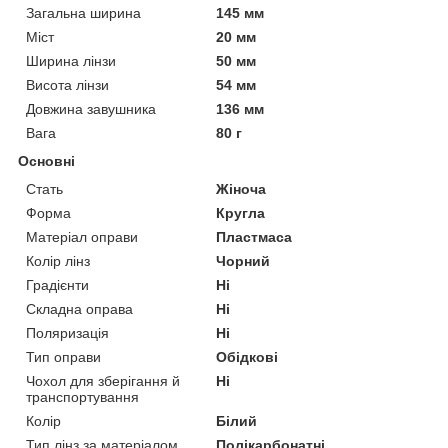
Загальна ширина
145 мм
Міст
20 мм
Ширина лінзи
50 мм
Висота лінзи
54 мм
Довжина завушника
136 мм
Вага
80 г
Основні
Стать
Жіноча
Форма
Кругла
Матеріал оправи
Пластмаса
Колір лінз
Чорний
Градієнти
Ні
Складна оправа
Ні
Поляризація
Ні
Тип оправи
Обідкові
Чохол для зберігання й
Ні
транспортування
Колір
Білий
Тип лінз за матеріалом
Полікарбонатні