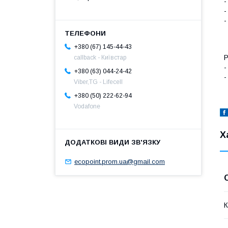
-
-
-
+380 (67) 145-44-43
Р
callback - Київстар
-
+380 (63) 044-24-42
-
Viber,TG - Lifecell
+380 (50) 222-62-94
Vodafone
Х
ecopoint.prom.ua@gmail.com
К