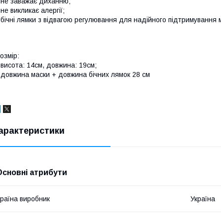
 не заважає диханню;
 не викликає алергії;
 бічні лямки з відвагою регулювання для надійного підтримування 
озмір:
 висота: 14см, довжина: 19см;
 довжина маски + довжина бічних лямок 28 см
арактеристики
Основні атрибути
раїна виробник
Україна