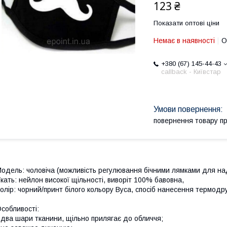
123 ₴
Показати оптові ціни
Немає в наявності
О
+380 (67) 145-44-43
callback - Київстар
повернення товару п
одель: чоловіча (можливість регулювання бічними лямками для на
кать: нейлон високої щільності, виворіт 100% бавовна,
олір: чорний/принт білого кольору Вуса, спосіб нанесення термодр
собливості:
 два шари тканини, щільно прилягає до обличчя;