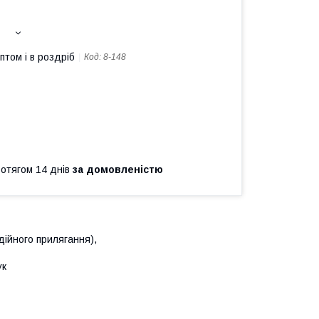
птом і в роздріб
Код:
8-148
ротягом 14 днів
за домовленістю
дійного прилягання),
ук