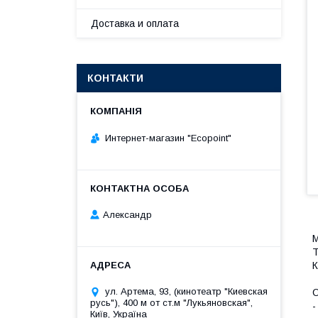
Доставка и оплата
КОНТАКТИ
Интернет-магазин "Ecopoint"
Александр
М
Т
К
ул. Артема, 93, (кинотеатр "Киевская
О
русь"), 400 м от ст.м "Лукьяновская",
-
Київ, Україна