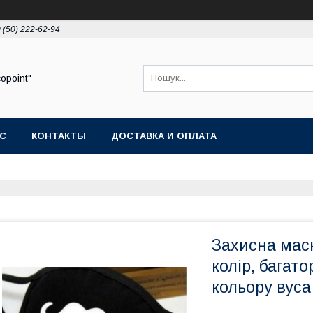
 (50) 222-62-94
opoint"
АС
КОНТАКТЫ
ДОСТАВКА И ОПЛАТА
Захисна мас
колір, багат
кольору вуса