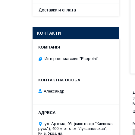
Доставка и оплата
КОНТАКТИ
Интернет-магазин "Ecopoint"
Александр
з
М
Ф
М
ул. Артема, 93, (кинотеатр "Киевская
русь"), 400 м от ст.м "Лукьяновская",
Київ, Україна