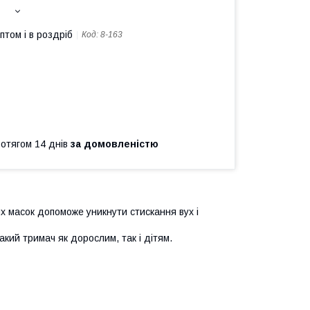
птом і в роздріб
Код:
8-163
ротягом 14 днів
за домовленістю
их масок допоможе уникнути стискання вух і
кий тримач як дорослим, так і дітям.