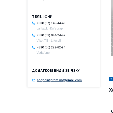
+380 (67) 145-44-43
callback - Київстар
+380 (63) 044-24-42
Viber,TG - Lifecell
+380 (50) 222-62-94
Vodafone
ecopoint.prom.ua@gmail.com
Х