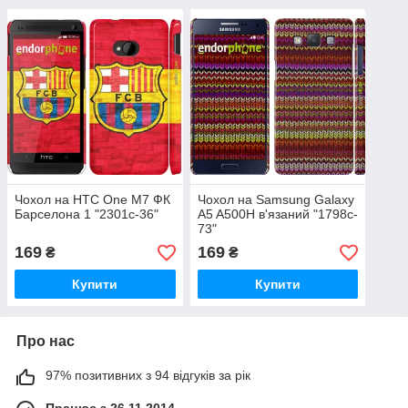
Чохол на HTC One M7 ФК
Чохол на Samsung Galaxy
Барселона 1 "2301c-36"
A5 A500H в'язаний "1798c-
73"
169
169
₴
₴
Купити
Купити
Про нас
97% позитивних з 94 відгуків за рік