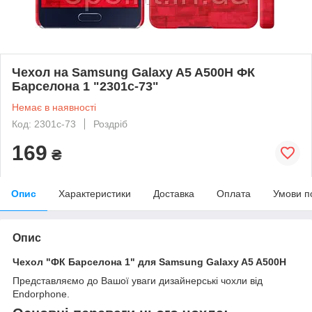
Чехол на Samsung Galaxy A5 A500H ФК
Барселона 1 "2301c-73"
Немає в наявності
Код: 2301c-73
Роздріб
169
₴
Опис
Характеристики
Доставка
Оплата
Умови п
Опис
Чехол "ФК Барселона 1" для Samsung Galaxy A5 A500H
Представляємо до Вашої уваги дизайнерські чохли від
Endorphone.