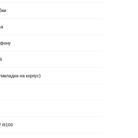
бки
са
ефону
й
Накладка на корпус)
2 i9100