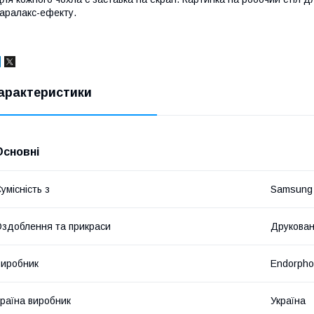
аралакс-ефекту.
арактеристики
Основні
умісність з
Samsung
здоблення та прикраси
Друкован
иробник
Endorph
раїна виробник
Україна