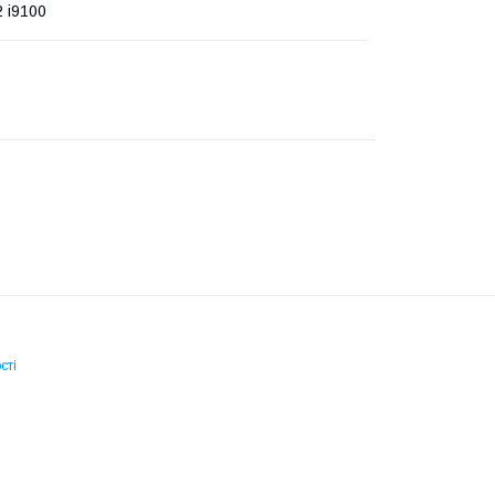
2 i9100
сті