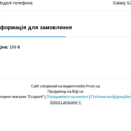
оделі телефона
Galaxy S
нформація для замовлення
іна:
169 ₴
Сайт створений на маркетплейсі
Prom.ua
Продавець на Bigl.ua
Интернет-магазин "Ecopoint" |
Поскаржитися на контент
|
Політика конфіденційно
Select Language
▼