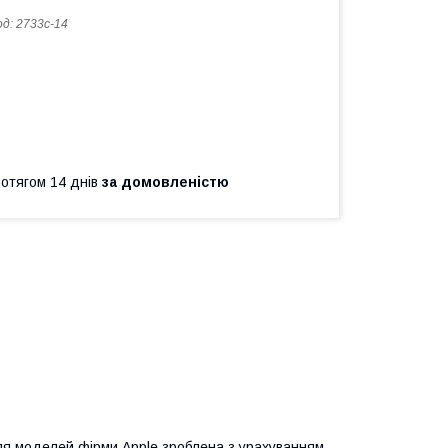
од:
2733c-14
ротягом 14 днів
за домовленістю
для моделей фірми Apple зроблена з урахуванням