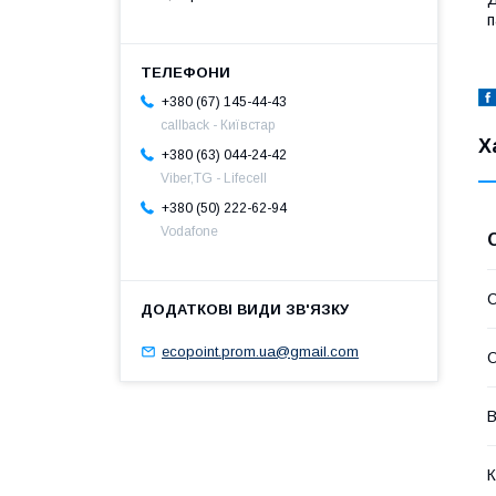
п
+380 (67) 145-44-43
callback - Київстар
Х
+380 (63) 044-24-42
Viber,TG - Lifecell
+380 (50) 222-62-94
Vodafone
С
ecopoint.prom.ua@gmail.com
О
В
К