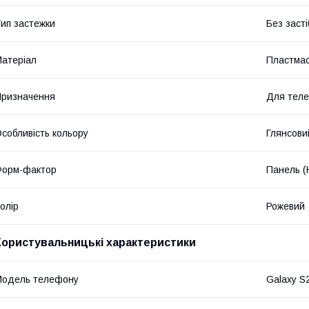
ип застежки
Без засті
атеріал
Пластма
ризначення
Для тел
собливість кольору
Глянсови
Форм-фактор
Панель (
олір
Рожевий
Користувальницькі характеристики
Модель телефону
Galaxy S