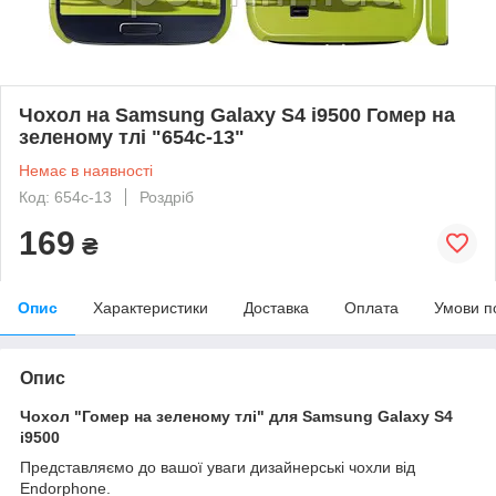
Чохол на Samsung Galaxy S4 i9500 Гомер на
зеленому тлі "654c-13"
Немає в наявності
Код: 654c-13
Роздріб
169
₴
Опис
Характеристики
Доставка
Оплата
Умови п
Опис
Чохол "Гомер на зеленому тлі" для Samsung Galaxy S4
i9500
Представляємо до вашої уваги дизайнерські чохли від
Endorphone.