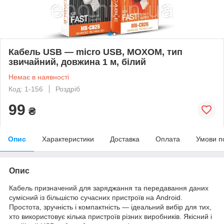
Кабель USB — micro USB, MOXOM, тип
звичайний, довжина 1 м, білий
Немає в наявності
Код: 1-156
Роздріб
99
₴
Опис
Характеристики
Доставка
Оплата
Умови п
Опис
Кабель призначений для заряджання та передавання даних
сумісний із більшістю сучасних пристроїв на Android.
Простота, зручність і компактність — ідеальний вибір для тих,
хто використовує кілька пристроїв різних виробників. Якісний і