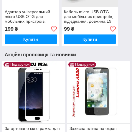
Адаптер універсальний
Кабель micro USB OTG
micro USB OTG для
для мобільних пристроїв,
мобільних пристроїв,
під'єднання, довжина 19
під'єднання, фігурка
см
199
99
₴
₴
Android робот, колір
чорний
Купити
Купити
Акційні пропозиції та новинки
Подарунок
Подарунок
Загартоване скло рамка для
Захисна плівка на екран