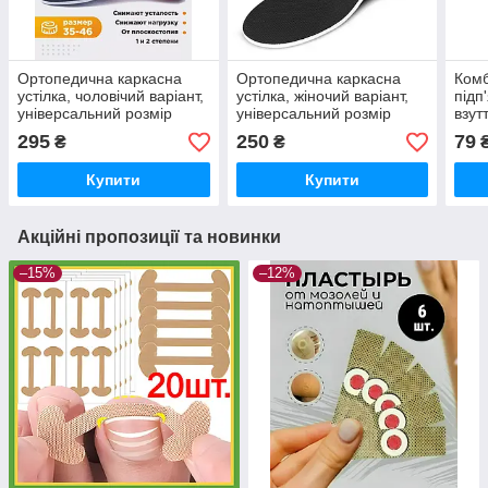
Ортопедична каркасна
Ортопедична каркасна
Комб
устілка, чоловічий варіант,
устілка, жіночий варіант,
підп
універсальний розмір
універсальний розмір
взут
унів
295
250
79
₴
₴
₴
шт.
Купити
Купити
Акційні пропозиції та новинки
–15%
–12%