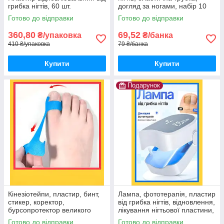
грибка нігтів, 60 шт.
догляд за ногами, набір 10
шт.
Готово до відправки
Готово до відправки
360,80
69,52
₴/упаковка
₴/банка
410 ₴/упаковка
79 ₴/банка
Купити
Купити
Подарунок
Кінезіотейпи, пластир, бинт,
Лампа, фототерапія, пластир
стикер, коректор,
від грибка нігтів, відновлення,
бурсопротектор великого
лікування нігтьової пластини,
пальця стопи, 10 шт.
світлолікувальна портативна
Готово до відправки
Готово до відправки