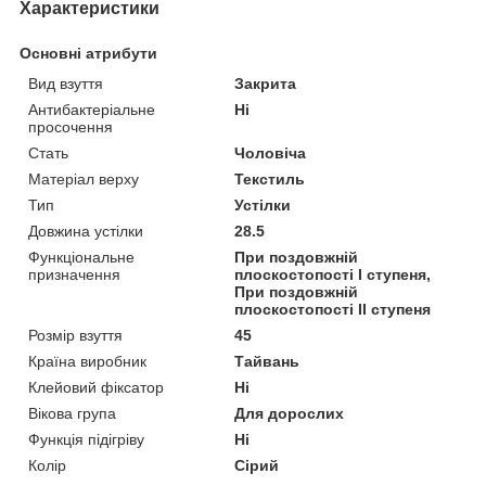
Характеристики
Основні атрибути
Вид взуття
Закрита
Антибактеріальне
Ні
просочення
Стать
Чоловіча
Матеріал верху
Текстиль
Тип
Устілки
Довжина устілки
28.5
Функціональне
При поздовжній
призначення
плоскостопості I ступеня,
При поздовжній
плоскостопості II ступеня
Розмір взуття
45
Країна виробник
Тайвань
Клейовий фіксатор
Ні
Вікова група
Для дорослих
Функція підігріву
Ні
Колір
Сірий