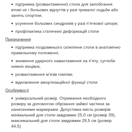
підтримка (розвантаження) стопи для запобігання
втомі ніг і больових відчуттів у разі тривалої ходьби або
занять спортом;
усунення больових синдромів у разі п'яткової шпори;
профілактика статичних деформацій стопи
Призначення
підтримка поздовжнього склепіння стопи в анатомічно
правильному положенні;
зниження ударного навантаження на п'яту, суглоби
нижніх кінцівок;
розвантаження м'язів гомілки;
відновлення амортизаційної функції стопи
Особливості
універсальний розмір. Отримання необхідного
розміру за допомогою обрізання зайвої частини за
нанесеними маркерами. Допустима якість розмірів:
мінімальний для стопи завдовжки 25,0 см (розмір 39),
максимальний для стопи завдовжки 28,5 см (розмір
44,5)