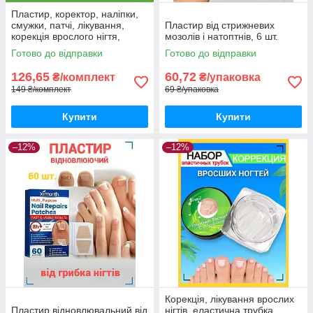
Пластир, коректор, наліпки,
смужки, патчі, лікування,
Пластир від стрижневих
корекція врослого нігтя,
мозолів і натоптнів, 6 шт.
догляд за ногами, набір 20
Готово до відправки
Готово до відправки
шт.
126,65
60,72
₴/комплект
₴/упаковка
149 ₴/комплект
69 ₴/упаковка
Купити
Купити
–12%
–12%
Корекція, лікування врослих
Пластир відновлювальний від
нігтів, еластична трубка,