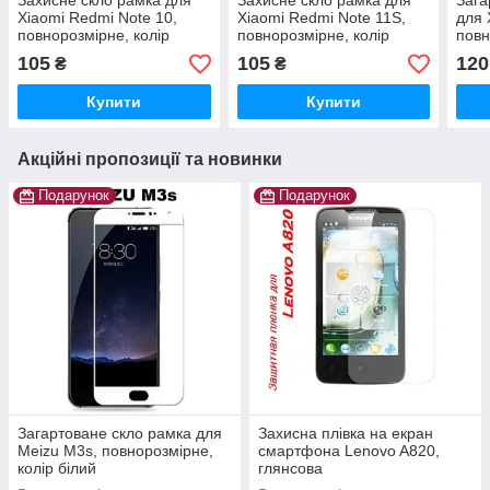
Захисне скло рамка для
Захисне скло рамка для
Зага
Xiaomi Redmi Note 10,
Xiaomi Redmi Note 11S,
для 
повнорозмірне, колір
повнорозмірне, колір
повн
чорний
чорний
чор
105
105
120
₴
₴
Купити
Купити
Акційні пропозиції та новинки
Подарунок
Подарунок
Загартоване скло рамка для
Захисна плівка на екран
Meizu M3s, повнорозмірне,
смартфона Lenovo A820,
колір білий
глянсова