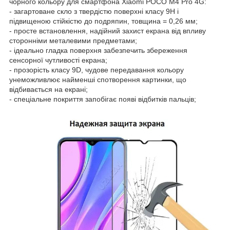
чорного кольору для смартфона Xiaomi POCO M4 Pro 4G:
- загартоване скло з твердістю поверхні класу 9H і
підвищеною стійкістю до подряпин, товщина = 0,26 мм;
- просте встановлення, надійний захист екрана від впливу
сторонніми металевими предметами;
- ідеально гладка поверхня забезпечить збереження
сенсорної чутливості екрана;
- прозорість класу 9D, чудове передавання кольору
унеможливлює найменші спотворення картинки, що
відбивається на екрані;
- спеціальне покриття запобігає появі відбитків пальців;