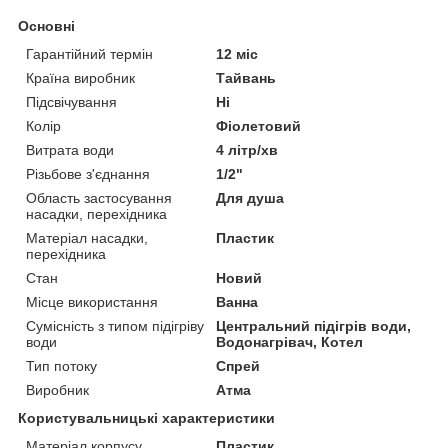
Основні
Гарантійний термін
12 міс
Країна виробник
Тайвань
Підсвічування
Ні
Колір
Фіолетовий
Витрата води
4 літр/хв
Різьбове з'єднання
1/2"
Область застосування
Для душа
насадки, перехідника
Матеріал насадки,
Пластик
перехідника
Стан
Новий
Місце використання
Ванна
Сумісність з типом підігріву
Центральний підігрів води,
води
Водонагрівач, Котел
Тип потоку
Спрей
Виробник
Атма
Користувальницькі характеристики
Матеріал корпусу
Пластик