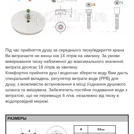
Під час прийняття душу за середнього тиску/відкриття крана
Ви витрачаєте не менш ніж 14 літрів на хвилину. За умови
вимірювання тиску наближеної до максимального значення
витрата досягає 18 літрів за хвилину.
Комфортно прийняти душ і водночас зберегти воду Вам дасть
спеціальний вкладень, регулятор витрати води (РРВ) для
душу, з можливістю встановлення в місці з'єднання душового
шланга та змішувача. Забезпечить постійне подавання води з
витратою, що не перевищує 6 л/хв. незалежно від тиску в
водопровідній мережі.