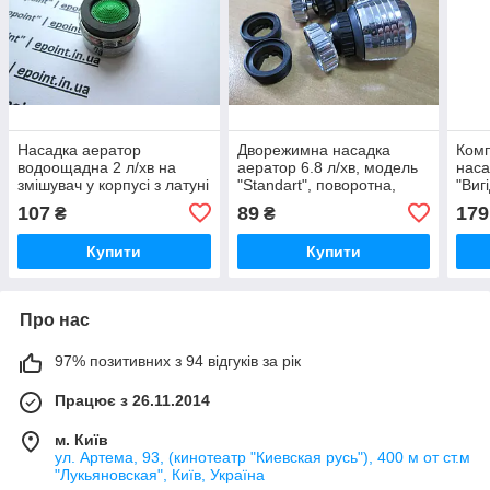
Насадка аератор
Дворежимна насадка
Ком
водоощадна 2 л/хв на
аератор 6.8 л/хв, модель
наса
змішувач у корпусі з латуні
"Standart", поворотна,
"Виг
з позаш. різзю М-24,
водоощадження, потік.
ванн
107
89
179
₴
₴
економія до 84%
Економія 43%
Купити
Купити
Про нас
97% позитивних з 94 відгуків за рік
Працює з 26.11.2014
м. Київ
ул. Артема, 93, (кинотеатр "Киевская русь"), 400 м от ст.м
"Лукьяновская", Київ, Україна