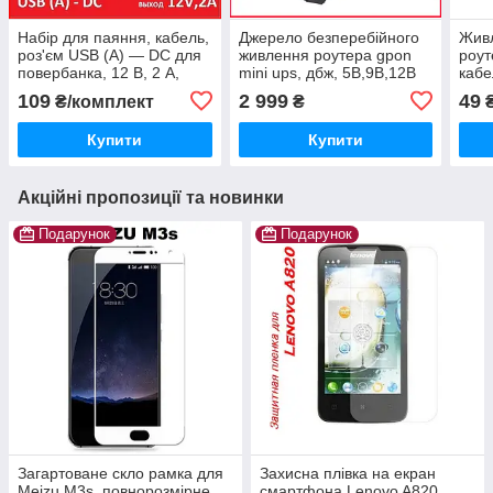
Набір для паяння, кабель,
Джерело безперебійного
Жив
роз'єм USB (A) — DC для
живлення роутера gpon
роут
повербанка, 12 В, 2 А,
mini ups, дбж, 5B,9В,12В
кабе
автономне живлення для
віде
109
2 999
49
₴/комплект
₴
роутера, GPON
блок
Купити
Купити
Акційні пропозиції та новинки
Подарунок
Подарунок
Загартоване скло рамка для
Захисна плівка на екран
Meizu M3s, повнорозмірне,
смартфона Lenovo A820,