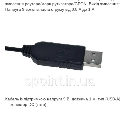
живлення роутера/маршрутизатора/GPON. Вихід живлення:
Напруга 9 вольтів, сила струму від 0.8 А до 1 А
Кабель із підтримкою напруги 9 В, довжина 1 м, тип (USB-A)
— конектор DC (тато)