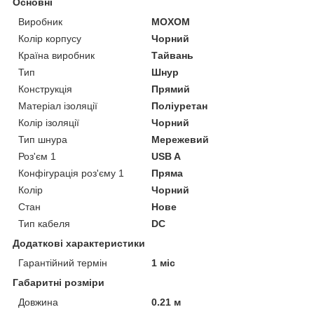
Основні
Виробник
MOXOM
Колір корпусу
Чорний
Країна виробник
Тайвань
Тип
Шнур
Конструкція
Прямий
Матеріал ізоляції
Поліуретан
Колір ізоляції
Чорний
Тип шнура
Мережевий
Роз'єм 1
USB A
Конфігурація роз'єму 1
Пряма
Колір
Чорний
Стан
Нове
Тип кабеля
DC
Додаткові характеристики
Гарантійний термін
1 міс
Габаритні розміри
Довжина
0.21 м