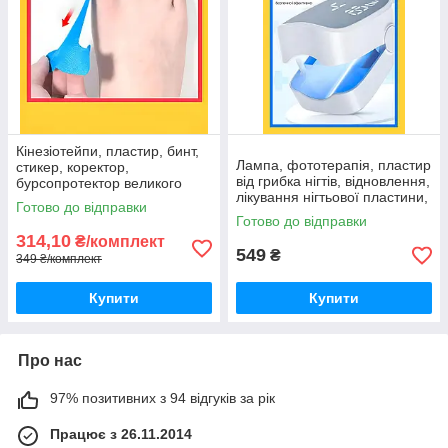
Кінезіотейпи, пластир, бинт,
Лампа, фототерапія, пластир
стикер, коректор,
від грибка нігтів, відновлення,
бурсопротектор великого
лікування нігтьової пластини,
пальця стопи, 10 шт.
Готово до відправки
світлолікувальна портативна
Готово до відправки
з АКБ, 1 шт.
314,10
₴/комплект
549
₴
349 ₴/комплект
Купити
Купити
Про нас
97% позитивних з 94 відгуків за рік
Працює з 26.11.2014