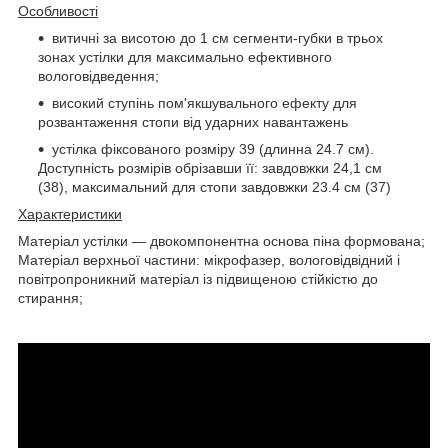
Особливості
витичні за висотою до 1 см сегменти-губки в трьох
зонах устілки для максимально ефективного
вологовідведення;
високий ступінь пом'якшувального ефекту для
розвантаження стопи від ударних навантажень
устілка фіксованого розміру 39 (длинна 24.7 см).
Доступність розмірів обрізавши її: завдовжки 24,1 см
(38), максимальний для стопи завдовжки 23.4 см (37)
Характеристики
Матеріал устілки — двокомпонентна основа піна формована;
Матеріал верхньої частини: мікрофазер, вологовідвідний і
повітропроникний матеріал із підвищеною стійкістю до
стирання;