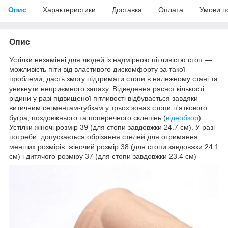
Опис
Характеристики
Доставка
Оплата
Умови п
Опис
Устілки незамінні для людей із надмірною пітливістю стоп —
можливість піти від властивого дискомфорту за такої
проблеми, дасть змогу підтримати стопи в належному стані та
уникнути неприємного запаху. Відведення рясної кількості
рідини у разі підвищеної пітливості відбувається завдяки
витичним сегментам-губкам у трьох зонах стопи п'яткового
бугра, поздовжнього та поперечного склепінь (
відеобзор
).
Устілки жіночі розмір 39 (для стопи завдовжки 24.7 см). У разі
потреби. допускається обрізання стелей для отримання
менших розмірів: жіночий розмір 38 (для стопи завдовжки 24.1
см) і дитячого розміру 37 (для стопи завдовжки 23.4 см)