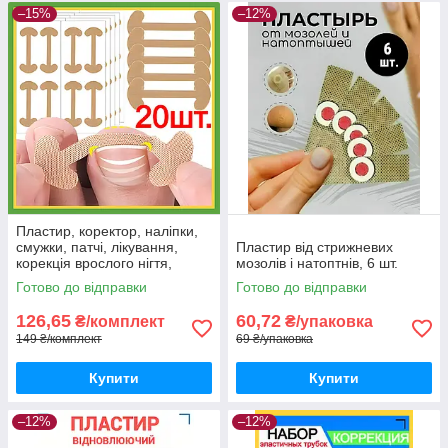
–15%
–12%
Пластир, коректор, наліпки,
смужки, патчі, лікування,
Пластир від стрижневих
корекція врослого нігтя,
мозолів і натоптнів, 6 шт.
догляд за ногами, набір 20
Готово до відправки
Готово до відправки
шт.
126,65
60,72
₴/комплект
₴/упаковка
149 ₴/комплект
69 ₴/упаковка
Купити
Купити
–12%
–12%