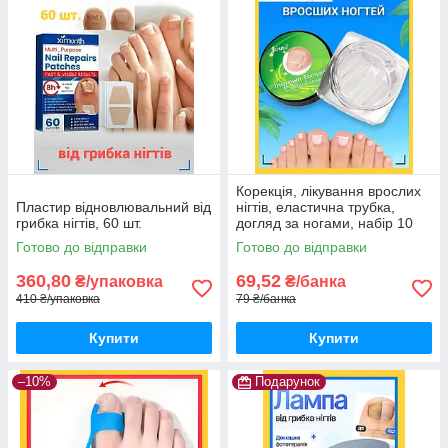
Корекція, лікування врослих
Пластир відновлювальний від
нігтів, еластична трубка,
грибка нігтів, 60 шт.
догляд за ногами, набір 10
шт.
Готово до відправки
Готово до відправки
360,80
69,52
₴/упаковка
₴/банка
410 ₴/упаковка
79 ₴/банка
Купити
Купити
–10%
Подарунок