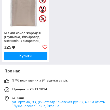
М'який чохол Фарадея
(глушилка, блокіратор,
антишпіон) смартфон,
автоключ, сигнал GSM,
325
₴
GPS, 4G, NFC
Купити
Про нас
97% позитивних з 94 відгуків за рік
Працює з 26.11.2014
м. Київ
ул. Артема, 93, (кинотеатр "Киевская русь"), 400 м от ст.м
"Лукьяновская", Київ, Україна