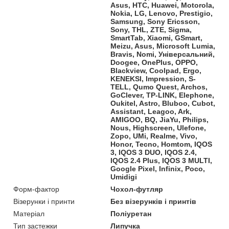
Asus, HTC, Huawei, Motorola,
Nokia, LG, Lenovo, Prestigio,
Samsung, Sony Ericsson,
Sony, THL, ZTE, Sigma,
SmartTab, Xiaomi, GSmart,
Meizu, Asus, Microsoft Lumia,
Bravis, Nomi, Універсальний,
Doogee, OnePlus, OPPO,
Blackview, Coolpad, Ergo,
KENEKSI, Impression, S-
TELL, Qumo Quest, Archos,
GoClever, TP-LINK, Elephone,
Oukitel, Astro, Bluboo, Cubot,
Assistant, Leagoo, Ark,
AMIGOO, BQ, JiaYu, Philips,
Nous, Highscreen, Ulefone,
Zopo, UMi, Realme, Vivo,
Honor, Tecno, Homtom, IQOS
3, IQOS 3 DUO, IQOS 2.4,
IQOS 2.4 Plus, IQOS 3 MULTI,
Google Pixel, Infinix, Poco,
Umidigi
Форм-фактор
Чохол-футляр
Візерунки і принти
Без візерунків і принтів
Матеріал
Поліуретан
Тип застежки
Липучка