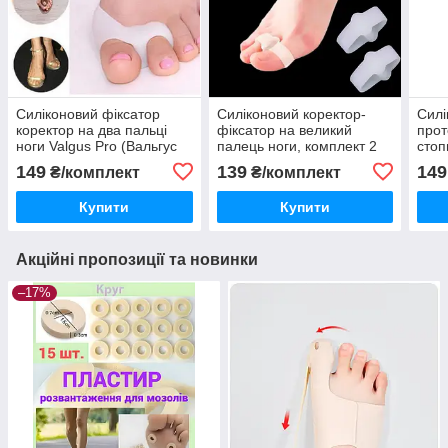
Силіконовий фіксатор
Силіконовий коректор-
Силі
коректор на два пальці
фіксатор на великий
прот
ноги Valgus Pro (Вальгус
палець ноги, комплект 2
стоп
Про), комплект 2 шт.
шт.
149
139
149
₴/комплект
₴/комплект
Купити
Купити
Акційні пропозиції та новинки
–17%