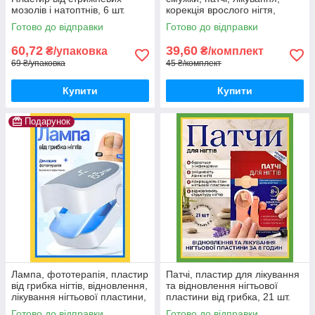
мозолів і натоптнів, 6 шт.
корекція врослого нігтя,
догляд за ногами, 10 шт.
Готово до відправки
Готово до відправки
60,72
39,60
₴/упаковка
₴/комплект
69 ₴/упаковка
45 ₴/комплект
Купити
Купити
Подарунок
Лампа, фототерапія, пластир
Патчі, пластир для лікування
від грибка нігтів, відновлення,
та відновлення нігтьової
лікування нігтьової пластини,
пластини від грибка, 21 шт.
світлолікувальна портативна
Готово до відправки
Готово до відправки