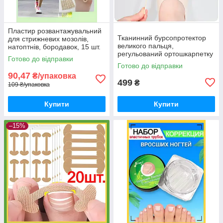
Пластир розвантажувальний
Тканинний бурсопротектор
для стрижневих мозолів,
великого пальця,
натоптнів, бородавок, 15 шт.
регульований ортошкарпетку
Готово до відправки
великий палець стопи, лівий,
Готово до відправки
роз.L(35-43.5EU), 1 шт.
90,47
₴/упаковка
499
₴
109 ₴/упаковка
Купити
Купити
–15%