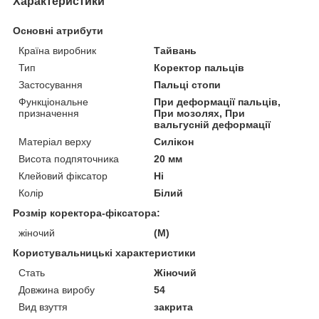
Характеристики
Основні атрибути
Країна виробник
Тайвань
Тип
Коректор пальців
Застосування
Пальці стопи
Функціональне
При деформації пальців,
призначення
При мозолях, При
вальгусній деформації
Матеріал верху
Силікон
Висота подпяточника
20 мм
Клейовий фіксатор
Ні
Колір
Білий
Розмір коректора-фіксатора:
жіночий
(М)
Користувальницькі характеристики
Стать
Жіночий
Довжина виробу
54
Вид взуття
закрита