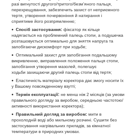
разі вигнутості другого/тритого/безм'яного пальця,
перехрещування, забезпечить захист от неприємного
тертя, утворення почервоніння й натирання і
сприятиме його розпрямленню;
Спосіб застосування:
фіксатор як кільце
надягається на проблемний палець стопи, а подушечка
розташовується оптимально для зняття напруга та
запобігаючи дискомфорт при ходьбе;
Оптимальний захист для запобігання подальшому
викривленню, виправлення положення пальця стопи,
запобігання утворення мазолей, полегшує
ходьби захищаючи другий палець стопи від тертя;
Еластичність матеріалу коректора дає змогу носити їх
у Вашому повсякденному взутті;
Термін експлуатації:
не менш ніж 2 місяців (за умови
правильного догляду за виробом, середньою частотою/
активності використання коректора);
Правильний догляд за виробом:
мити в
прохолодній воді або мильному розчині. Сушити без
застосування нагрівальних приладів, за кімнатної
температури в природних умовах.