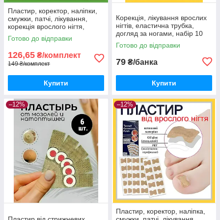
Пластир, коректор, наліпки,
Корекція, лікування врослих
смужки, патчі, лікування,
нігтів, еластична трубка,
корекція врослого нігтя,
догляд за ногами, набір 10
догляд за ногами, набір 20
Готово до відправки
шт.
шт.
Готово до відправки
126,65
₴/комплект
79
₴/банка
149 ₴/комплект
Купити
Купити
–12%
–12%
Пластир, коректор, наліпка,
Пластир від стрижневих
смужки, патчі, лікування,