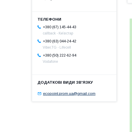
+380 (67) 145-44-43
callback - Київстар
+380 (63) 044-24-42
Viber,TG - Lifecell
+380 (50) 222-62-94
Vodafone
ecopoint.prom.ua@gmail.com