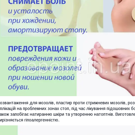
озвантаження для мозолів, пластир проти стрижневих мозолів, ро
плікацій на проблемних зонах стоп, під час лікування підошовних б
акож запобігає натиранню шкіри та утворенню натоптнів. Виготовле
ирізняється гіпоалергенністю.