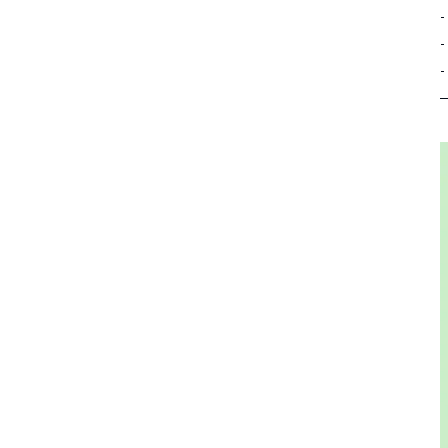
-
-
-
—