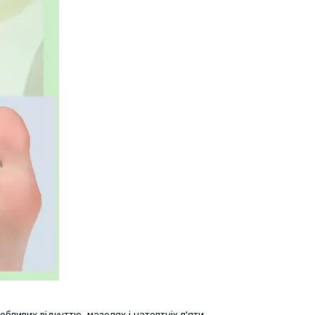
бливих відчуттю, мазолях і натоптніх п'яти,