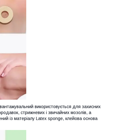
звантажувальний використовується для захисних
ородавок, стрижневих і звичайних мозолів, а
ний із матеріалу Latex sponge, клейова основа