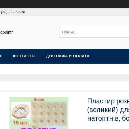
 (50) 222-62-94
opoint"
АС
КОНТАКТЫ
ДОСТАВКА И ОПЛАТА
Пластир роз
(великий) дл
натоптнів, б