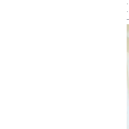
-
-
—