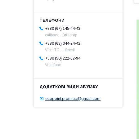
+380 (67) 145-44-43
callback - Київстар
+380 (63) 044-24-42
Viber,TG - Lifecell
+380 (50) 222-62-94
Vodafone
ecopoint.prom.ua@gmail.com