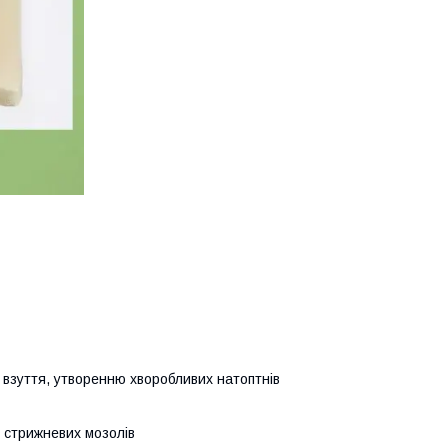
о взуття, утворенню хворобливих натоптнів
, стрижневих мозолів