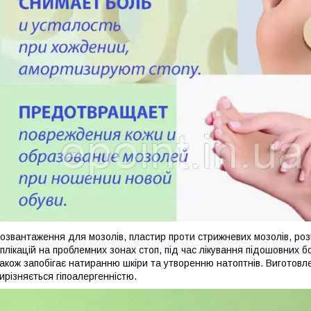
озвантаження для мозолів, пластир проти стрижневих мозолів, ро
плікацій на проблемних зонах стоп, під час лікування підошовних б
акож запобігає натиранню шкіри та утворенню натоптнів. Виготовле
ирізняється гіпоалергенністю.