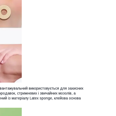
звантажувальний використовується для захисних
ородавок, стрижневих і звичайних мозолів, а
ний із матеріалу Latex sponge, клейова основа