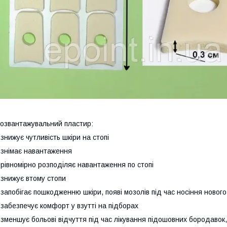
озвантажувальний пластир:
 знижує чутливість шкіри на стопі
 знімає навантаження
 рівномірно розподіляє навантаження по стопі
 знижує втому стопи
 запобігає пошкодженню шкіри, появі мозолів під час носіння новог
 забезпечує комфорт у взутті на підборах
 зменшує больові відчуття під час лікування підошовних бородавок