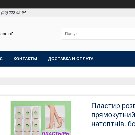
 (50) 222-62-94
opoint"
АС
КОНТАКТЫ
ДОСТАВКА И ОПЛАТА
Пластир роз
прямокутний
натоптнів, б