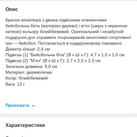
Опис
Брелок мініатюра з двома підвісними елементами
бейсбольна бита (матеріал дерево) і м'яч (шкіра з червоною
ниткою) кольору білий/бежевий. Оригінальний і незабутній
подарунок для справжніх поціновувачів захопливої спортивної
гри — бейсбол. Постачається в подарунковому пакованні.
Діаметр кільця: 2,4 см
Підвіска (1) "Бейсбольна біта" (В х Ш х Г): 4,7 х 1,0 х 1,0 см
Підвіска (2) "М'яч" (В х Ш х Г): 2,7 х 2,3 х 2,3 см
Загальна довжина: 9,0 см
Матеріал:
дерево
/кожа
Колір: білий/бежевий
Вага: 12 г
Приховати
Характеристики