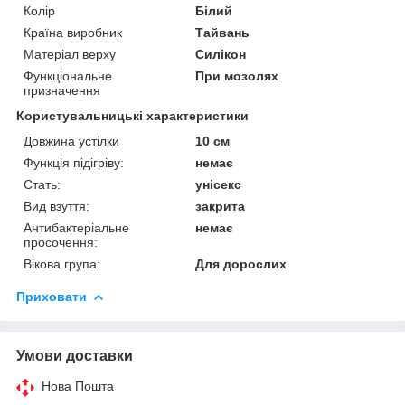
Колір
Білий
Країна виробник
Тайвань
Матеріал верху
Силікон
Функціональне
При мозолях
призначення
Користувальницькі характеристики
Довжина устілки
10 см
Функція підігріву:
немає
Стать:
унісекс
Вид взуття:
закрита
Антибактеріальне
немає
просочення:
Вікова група:
Для дорослих
Приховати
Умови доставки
Нова Пошта