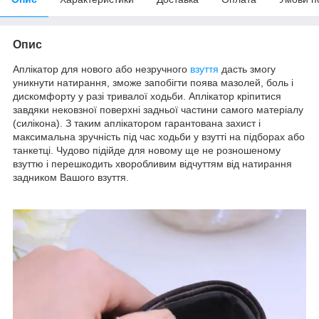
Опис
Аплікатор для нового або незручного
взуття
дасть змогу
уникнути натирання, зможе запобігти поява мазолей, боль і
дискомфорту у разі тривалої ходьби. Аплікатор кріпитися
завдяки нековзної поверхні задньої частини самого
матеріалу
(силікона). З таким аплікатором гарантована захист і
максимальна зручність під час ходьби у взутті на підборах або
танкетці. Чудово підійде для новому ще не розношеному
взуттю і перешкодить хворобливим відчуттям від натирання
задником Вашого взуття.