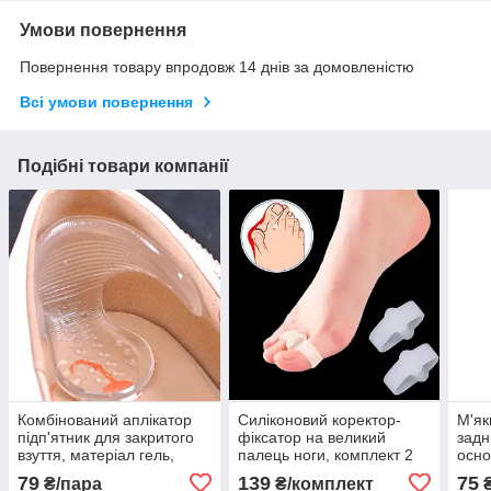
Умови повернення
Повернення товару впродовж 14 днів за домовленістю
Всі умови повернення
Подібні товари компанії
Комбінований аплікатор
Силіконовий коректор-
М'як
підп'ятник для закритого
фіксатор на великий
задн
взуття, матеріал гель,
палець ноги, комплект 2
осно
універсальний розмір, 2
шт.
колі
79
139
75
₴/пара
₴/комплект
₴
шт.