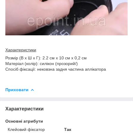
Характеристики
Розмір (В х Ш х Г): 2.2 см х 10 см х 0,2 см
Матеріал (колір): силікон (прозорий/)
Спосіб фіксації: нековзна задня частина аплікатора
Приховати
Характеристики
Основні атрибути
Клейовий фіксатор
Так