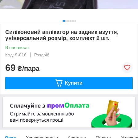
Силіконовий аплікатор на задник взуття,
універсальний розмір, комплект 2 шт.
В наявності
Код: 9-016
Роздріб
69
₴/пара
Купити
Опис
Характеристики
Доставка
Оплата
Умови п