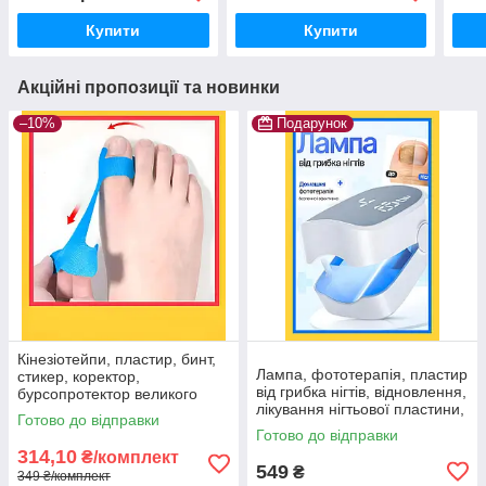
Купити
Купити
Акційні пропозиції та новинки
–10%
Подарунок
Кінезіотейпи, пластир, бинт,
Лампа, фототерапія, пластир
стикер, коректор,
від грибка нігтів, відновлення,
бурсопротектор великого
лікування нігтьової пластини,
пальця стопи, 10 шт.
Готово до відправки
світлолікувальна портативна
Готово до відправки
з АКБ, 1 шт.
314,10
₴/комплект
549
₴
349 ₴/комплект