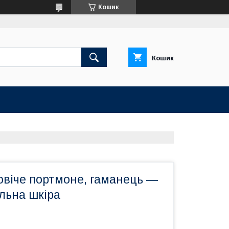
Кошик
Кошик
овіче портмоне, гаманець —
льна шкіра