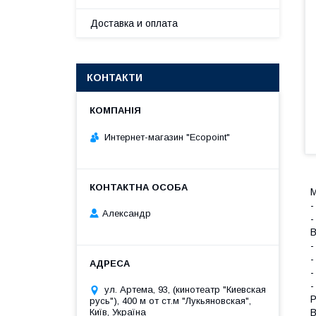
Доставка и оплата
КОНТАКТИ
Интернет-магазин "Ecopoint"
М
-
Александр
-
В
-
-
-
-
ул. Артема, 93, (кинотеатр "Киевская
Р
русь"), 400 м от ст.м "Лукьяновская",
Київ, Україна
В