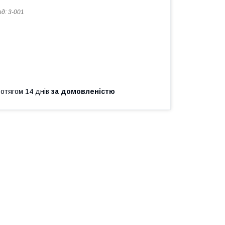
од:
3-001
ротягом 14 днів
за домовленістю