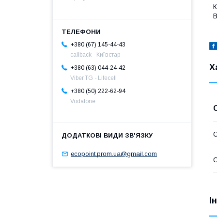
К
В
+380 (67) 145-44-43
callback - Київстар
Х
+380 (63) 044-24-42
Viber,TG - Lifecell
+380 (50) 222-62-94
Vodafone
С
ecopoint.prom.ua@gmail.com
І