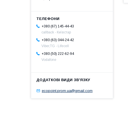
+380 (67) 145-44-43
callback - Київстар
+380 (63) 044-24-42
Viber,TG - Lifecell
+380 (50) 222-62-94
Vodafone
ecopoint.prom.ua@gmail.com