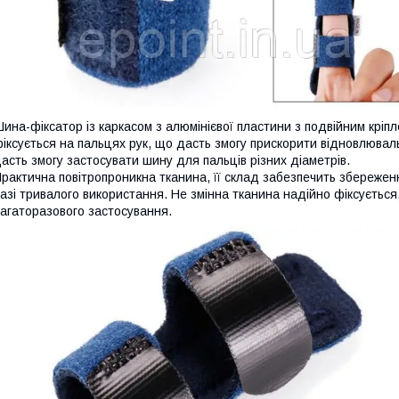
ина-фіксатор із каркасом з алюмінієвої пластини з подвійним кріпл
іксується на пальцях рук, що дасть змогу прискорити відновлюваль
асть змогу застосувати шину для пальців різних діаметрів.
рактична повітропроникна тканина, її склад забезпечить збережен
азі тривалого використання. Не змінна тканина надійно фіксуєтьс
агаторазового застосування.