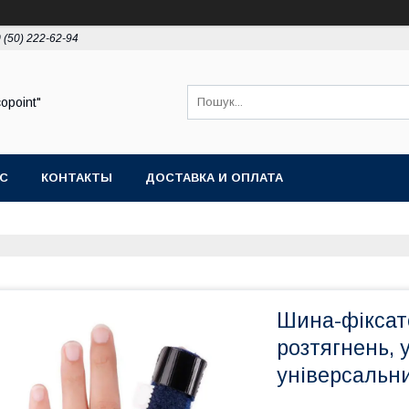
 (50) 222-62-94
opoint"
АС
КОНТАКТЫ
ДОСТАВКА И ОПЛАТА
Шина-фіксато
розтягнень, 
універсальни