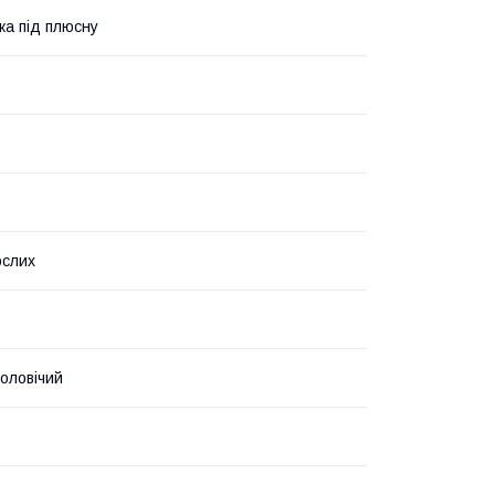
а під плюсну
ослих
чоловічий