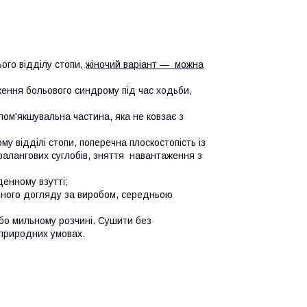
ого відділу стопи,
жіночий варіант — можна
ження больового синдрому під час ходьби,
пом'якшувальна частина, яка не ковзає з
у відділі стопи, поперечна плоскостопість із
лангових суглобів, зняття навантаження з
енному взутті;
льного догляду за виробом, середньою
або мильному розчині. Сушити без
 природних умовах.