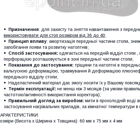
Призначення
: для захисту та зняття навантаження з переднь
використовувати для стоп розміром від 36 до 40
;
Принцип впливу
: амортизація передньої частини стопи, зни
запобігання появи та розвитку натоптнів;
Спосіб застосування:
одягається на передній відділ стопи , 
перфорацією розташовується в зоні передньої частини стопи;
Показання до застосування:
тріщини та натоптні в передньом
вальгусною деформацією, травмування й деформацією плюснефа
переднього відділу стопи;
Наделастичний матеріал дає змогу носити їх у Вашому повсякд
Термін експлуатації:
не менш ніж 3 місяців (за умови прави
частотою/активності використання коректора);
Правильний догляд за виробом:
мити в прохолодній воді 
застосування нагрівальних приладів, за кімнатної температури в
ХАРАКТЕРИСТИКИ:
озміри (Висота х Ширина х Товщина): 60 мм х 75 мм х 4 мм