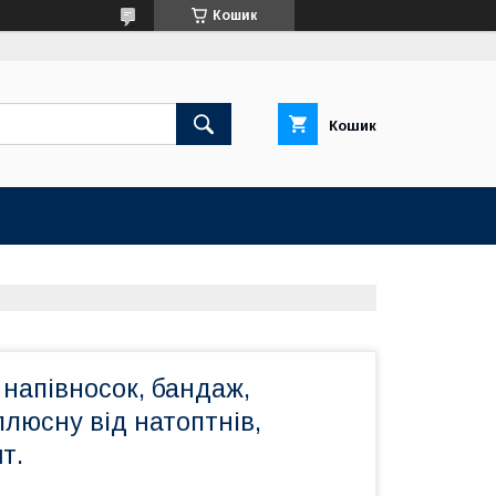
Кошик
Кошик
напівносок, бандаж,
плюсну від натоптнів,
т.