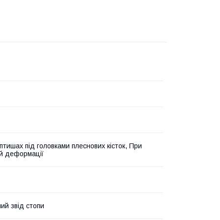
птишах під головками плеснових кісток, При
ій деформації
ий звід стопи