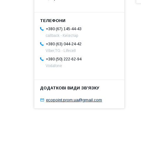
+380 (67) 145-44-43
callback - Київстар
+380 (63) 044-24-42
Viber,TG - Lifecell
+380 (50) 222-62-94
Vodafone
ecopoint.prom.ua@gmail.com