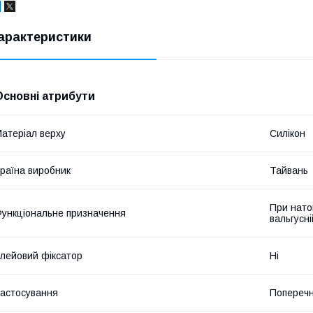
арактеристики
Основні атрибути
атеріал верху
Силікон
раїна виробник
Тайвань
При нато
ункціональне призначення
вальгусн
лейовий фіксатор
Ні
астосування
Поперечн