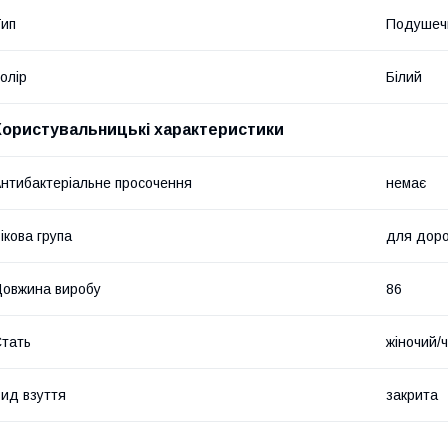
ип
Подушечк
олір
Білий
Користувальницькі характеристики
нтибактеріальне просочення
немає
ікова група
для дор
овжина виробу
86
тать
жіночий/
ид взуття
закрита